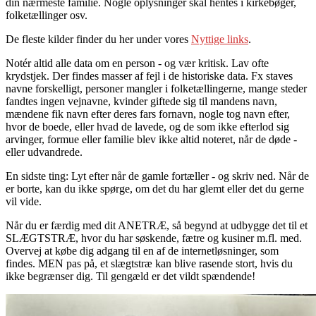
din nærmeste familie. Nogle oplysninger skal hentes i kirkebøger,
folketællinger osv.
De fleste kilder finder du her under vores
Nyttige links
.
Notér altid alle data om en person - og vær kritisk. Lav ofte
krydstjek. Der findes masser af fejl i de historiske data. Fx staves
navne forskelligt, personer mangler i folketællingerne, mange steder
fandtes ingen vejnavne, kvinder giftede sig til mandens navn,
mændene fik navn efter deres fars fornavn, nogle tog navn efter,
hvor de boede, eller hvad de lavede, og de som ikke efterlod sig
arvinger, formue eller familie blev ikke altid noteret, når de døde -
eller udvandrede.
En sidste ting: Lyt efter når de gamle fortæller - og skriv ned. Når de
er borte, kan du ikke spørge, om det du har glemt eller det du gerne
vil vide.
Når du er færdig med dit ANETRÆ, så begynd at udbygge det til et
SLÆGTSTRÆ, hvor du har søskende, fætre og kusiner m.fl. med.
Overvej at købe dig adgang til en af de internetløsninger, som
findes. MEN pas på, et slægtstræ kan blive rasende stort, hvis du
ikke begrænser dig. Til gengæld er det vildt spændende!