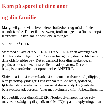
Kom på sporet af dine aner
og din familie
Mange vil gerne vide, hvem deres forfædre er og måske finde
ukendt familie. Det er ikke så svært, fordi mange data findes her på
internettet. Resten kan findes i div. samlinger.
VORES RÅD ER:
Start med at lave et ANETRÆ. Et ANETRÆ er en oversigt over
dine forfædre "i lige linje". Dvs. din far og mor, dine bedsteforældre,
dine oldeforældre osv. Det er derimod ikke dine søskende, en
papfar, onkler, tanter, mostre eller en adoptivmor,. Det er kun
biologiske forfædre, der optræder i et ANETRÆ.
Skriv data ind på et excel-ark, så du nemt kan flytte rundt, tilføje og
rette personoplysninger. Data kan være fulde navn, fødsel og
fødested, dåb, konfirmation, vielse, skilsmisse, død og dødssted,
begravelsessted, adresser (eller matrikelnumre) iflg. folketællingerne.
Få overblik over dine KILDER. Nogle oplysninger har du selv
(navneattest/adgang til cpr.dk med MitID) og andre oplysninger har